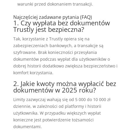
warunki przed dokonaniem transakcji.
Najczęściej zadawane pytania (FAQ)
1. Czy wypłata bez dokumentów
Trustly jest bezpieczna?
Tak, korzystanie z Trustly opiera się na
zabezpieczeniach bankowych, a transakcje są
szyfrowane. Brak konieczności przesyłania
dokumentów podczas wypłat dla użytkowników o
dobrej historii dodatkowo zwiększa bezpieczeństwo i
komfort korzystania.
2. Jakie kwoty można wypłacić bez
dokumentów w 2025 roku?
Limity zazwyczaj wahają się od 5 000 do 10 000 zł
dziennie, w zależności od platformy i historii
użytkownika. W przypadku większych wypłat
konieczne jest potwierdzenie tożsamości
dokumentami.