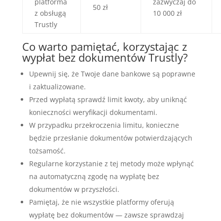
platforma
zazwyczaj do
50 zł
z obsługą
10 000 zł
Trustly
Co warto pamiętać, korzystając z
wypłat bez dokumentów Trustly?
Upewnij się, że Twoje dane bankowe są poprawne
i zaktualizowane.
Przed wypłatą sprawdź limit kwoty, aby uniknąć
konieczności weryfikacji dokumentami.
W przypadku przekroczenia limitu, konieczne
będzie przesłanie dokumentów potwierdzających
tożsamość.
Regularne korzystanie z tej metody może wpłynąć
na automatyczną zgodę na wypłatę bez
dokumentów w przyszłości.
Pamiętaj, że nie wszystkie platformy oferują
wypłatę bez dokumentów — zawsze sprawdzaj