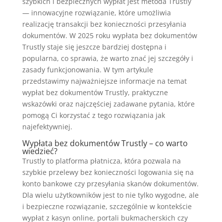
szybkich i bezpiecznych wypłat jest metoda Trustly
— innowacyjne rozwiązanie, które umożliwia
realizację transakcji bez konieczności przesyłania
dokumentów. W 2025 roku wypłata bez dokumentów
Trustly staje się jeszcze bardziej dostępna i
popularna, co sprawia, że warto znać jej szczegóły i
zasady funkcjonowania. W tym artykule
przedstawimy najważniejsze informacje na temat
wypłat bez dokumentów Trustly, praktyczne
wskazówki oraz najczęściej zadawane pytania, które
pomogą Ci korzystać z tego rozwiązania jak
najefektywniej.
Wypłata bez dokumentów Trustly – co warto
wiedzieć?
Trustly to platforma płatnicza, która pozwala na
szybkie przelewy bez konieczności logowania się na
konto bankowe czy przesyłania skanów dokumentów.
Dla wielu użytkowników jest to nie tylko wygodne, ale
i bezpieczne rozwiązanie, szczególnie w kontekście
wypłat z kasyn online, portali bukmacherskich czy