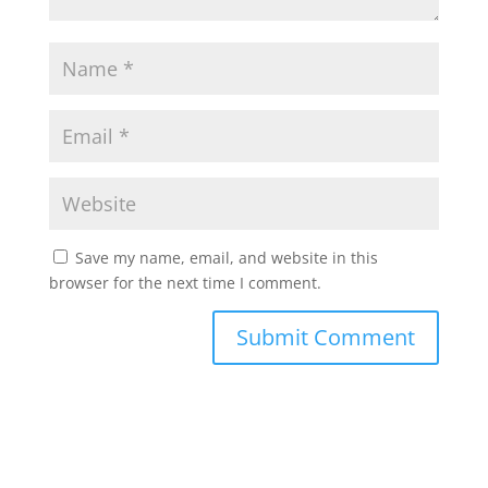
Save my name, email, and website in this
browser for the next time I comment.