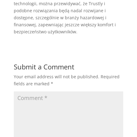
technologii, można przewidywać, że Trustly i
podobne rozwiązania będą nadal rozwijane i
dostępne, szczególnie w branży hazardowej i
finansowej, zapewniając jeszcze większy komfort i
bezpieczeństwo użytkowników.
Submit a Comment
Your email address will not be published.
Required
fields are marked
*