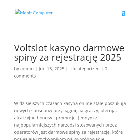
Voltslot kasyno darmowe
spiny za rejestrację 2025
by
admin
|
Jun 13, 2025
|
Uncategorized
|
0
comments
W dzisiejszych czasach kasyna online stale poszukują
nowych sposobów przyciągnięcia graczy, oferując
atrakcyjne bonusy i promocje. Jednym z
najpopularniejszych narzędzi stosowanych przez
operatorów jest darmowe spiny za rejestrację, które
pozwalają użytkownikom na wypróbowanie