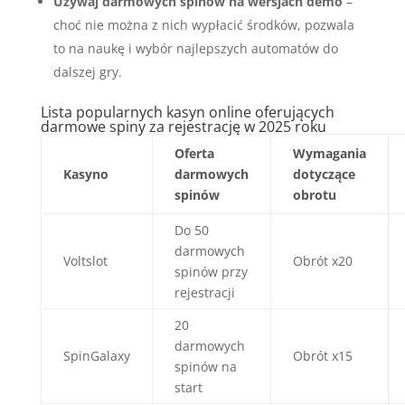
Używaj darmowych spinów na wersjach demo
–
choć nie można z nich wypłacić środków, pozwala
to na naukę i wybór najlepszych automatów do
dalszej gry.
Lista popularnych kasyn online oferujących
darmowe spiny za rejestrację w 2025 roku
Oferta
Wymagania
Kasyno
darmowych
dotyczące
spinów
obrotu
Do 50
darmowych
Voltslot
Obrót x20
spinów przy
rejestracji
20
darmowych
SpinGalaxy
Obrót x15
spinów na
start