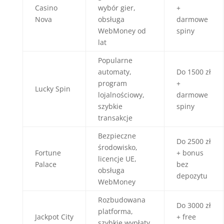
Casino
wybór gier,
+
Nova
obsługa
darmowe
WebMoney od
spiny
lat
Popularne
automaty,
Do 1500 zł
program
+
Lucky Spin
lojalnościowy,
darmowe
szybkie
spiny
transakcje
Bezpieczne
Do 2500 zł
środowisko,
Fortune
+ bonus
licencje UE,
Palace
bez
obsługa
depozytu
WebMoney
Rozbudowana
Do 3000 zł
platforma,
Jackpot City
+ free
szybkie wypłaty,