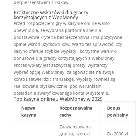
bezpieczeństwem środków.
Praktyczne wskazówki dla graczy
korzystających z WebMoney
Przed rozpoczęciem gry w kasynie online warto
upewnić się, że wybrana platforma spełnia
podstawowe kryteria bezpieczeństwa i ma pozytywne
opinie wśród użytkowników. Warto też sprawdzić, czy
kasyno oferuje szybkie wypłaty i korzystne warunki
bonusowe dla graczy korzystających z WebMoney.
Proces wpłaty jest zazwyczaj prosty: wystarczy
wybrać opcję WebMoney, zalogować się na swoje
konto i zatwierdzić transakcję. Wypłaty również są
realizowane błyskawicznie, pod warunkiem
posiadania zweryfikowanego konta w systemie.
Top kasyna online z WebMoney w 2025
Nazwa
Rozpoznawalne
Bonus
kasyna
cechy
powitalny
Zaawansowana
grafika, szeroki
Do 2000 zł