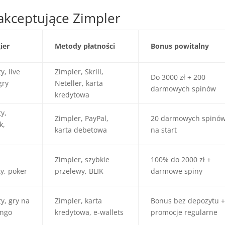
akceptujące Zimpler
ier
Metody płatności
Bonus powitalny
, live
Zimpler, Skrill,
Do 3000 zł + 200
gry
Neteller, karta
darmowych spinów
kredytowa
y,
Zimpler, PayPal,
20 darmowych spinó
k,
karta debetowa
na start
,
Zimpler, szybkie
100% do 2000 zł +
y, poker
przelewy, BLIK
darmowe spiny
y, gry na
Zimpler, karta
Bonus bez depozytu 
ingo
kredytowa, e-wallets
promocje regularne