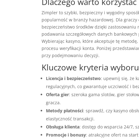
Dlaczego warto korzystać 
Zimpler to szybki, bezpieczny i wygodny sposób 
popularność w branży hazardowej. Dla graczy o
bezpieczeństwo środków dzięki zastosowaniu n
podawania szczegółowych danych bankowych pod
Wybierając kasyno, które akceptuje tę metodę,
procesu weryfikacji konta. Poniżej przedstawi
przy podejmowaniu decyzji.
Kluczowe kryteria wyboru
Licencja i bezpieczeństwo
: upewnij się, ż
regulacyjnych, co gwarantuje uczciwość i be
Oferta gier
: szeroka gama slotów, gier stoł
gracza.
Metody płatności
: sprawdź, czy kasyno obs
elastyczność transakcji.
Obsługa klienta
: dostęp do wsparcia 24/7, 
Promocje i bonusy
: atrakcyjne ofert na sta