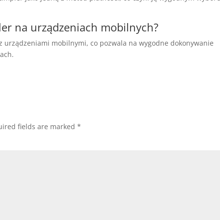
ler na urządzeniach mobilnych?
ny z urządzeniami mobilnymi, co pozwala na wygodne dokonywanie
tach.
ired fields are marked
*