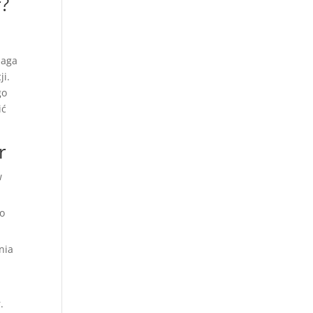
r?
maga
ji.
go
ić
r
w
go
nia
.