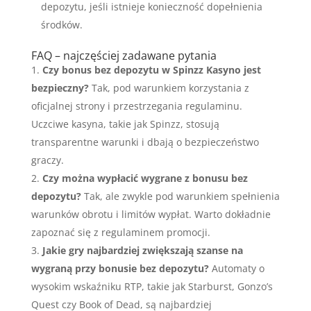
depozytu, jeśli istnieje konieczność dopełnienia
środków.
FAQ – najczęściej zadawane pytania
Czy bonus bez depozytu w Spinzz Kasyno jest
bezpieczny?
Tak, pod warunkiem korzystania z
oficjalnej strony i przestrzegania regulaminu.
Uczciwe kasyna, takie jak Spinzz, stosują
transparentne warunki i dbają o bezpieczeństwo
graczy.
Czy można wypłacić wygrane z bonusu bez
depozytu?
Tak, ale zwykle pod warunkiem spełnienia
warunków obrotu i limitów wypłat. Warto dokładnie
zapoznać się z regulaminem promocji.
Jakie gry najbardziej zwiększają szanse na
wygraną przy bonusie bez depozytu?
Automaty o
wysokim wskaźniku RTP, takie jak Starburst, Gonzo’s
Quest czy Book of Dead, są najbardziej