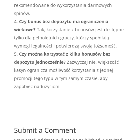
rekomendowane do wykorzystania darmowych
spinów.
Czy bonus bez depozytu ma ograniczenia
wiekowe?
Tak, korzystanie z bonusów jest dostępne
tylko dla pełnoletnich graczy, którzy spełniają
wymogi legalności i potwierdzą swoją tożsamość.
Czy można korzystać z kilku bonusów bez
depozytu jednocześnie?
Zazwyczaj nie, większość
kasyn ogranicza możliwość korzystania z jednej
promocji tego typu w tym samym czasie, aby
zapobiec nadużyciom.
Submit a Comment