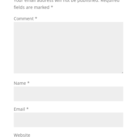
Your email address will not be published.
Required
fields are marked
*
Comment
*
Name
*
Email
*
Website