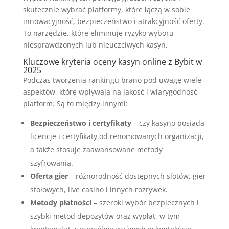
skutecznie wybrać platformy, które łączą w sobie
innowacyjność, bezpieczeństwo i atrakcyjność oferty.
To narzędzie, które eliminuje ryzyko wyboru
niesprawdzonych lub nieuczciwych kasyn.
Kluczowe kryteria oceny kasyn online z Bybit w
2025
Podczas tworzenia rankingu brano pod uwagę wiele
aspektów, które wpływają na jakość i wiarygodność
platform. Są to między innymi:
Bezpieczeństwo i certyfikaty
– czy kasyno posiada
licencje i certyfikaty od renomowanych organizacji,
a także stosuje zaawansowane metody
szyfrowania.
Oferta gier
– różnorodność dostępnych slotów, gier
stołowych, live casino i innych rozrywek.
Metody płatności
– szeroki wybór bezpiecznych i
szybki metod depozytów oraz wypłat, w tym