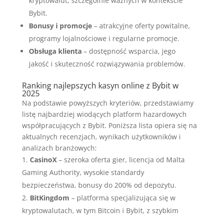
kryptowalut, szczególnie ważnych w kontekście
Bybit.
Bonusy i promocje
– atrakcyjne oferty powitalne,
programy lojalnościowe i regularne promocje.
Obsługa klienta
– dostępność wsparcia, jego
jakość i skuteczność rozwiązywania problemów.
Ranking najlepszych kasyn online z Bybit w
2025
Na podstawie powyższych kryteriów, przedstawiamy
listę najbardziej wiodących platform hazardowych
współpracujących z Bybit. Poniższa lista opiera się na
aktualnych recenzjach, wynikach użytkowników i
analizach branżowych:
CasinoX
– szeroka oferta gier, licencja od Malta
Gaming Authority, wysokie standardy
bezpieczeństwa, bonusy do 200% od depozytu.
BitKingdom
– platforma specjalizująca się w
kryptowalutach, w tym Bitcoin i Bybit, z szybkim