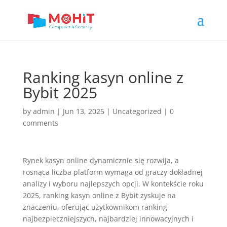
Ranking kasyn online z
Bybit 2025
by
admin
|
Jun 13, 2025
|
Uncategorized
|
0
comments
Rynek kasyn online dynamicznie się rozwija, a
rosnąca liczba platform wymaga od graczy dokładnej
analizy i wyboru najlepszych opcji. W kontekście roku
2025, ranking kasyn online z Bybit zyskuje na
znaczeniu, oferując użytkownikom ranking
najbezpieczniejszych, najbardziej innowacyjnych i