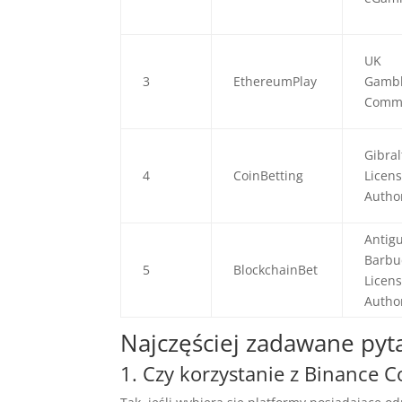
UK
3
EthereumPlay
Gambl
Commi
Gibral
4
CoinBetting
Licen
Author
Antig
Barbu
5
BlockchainBet
Licen
Author
Najczęściej zadawane pyt
1. Czy korzystanie z Binance C