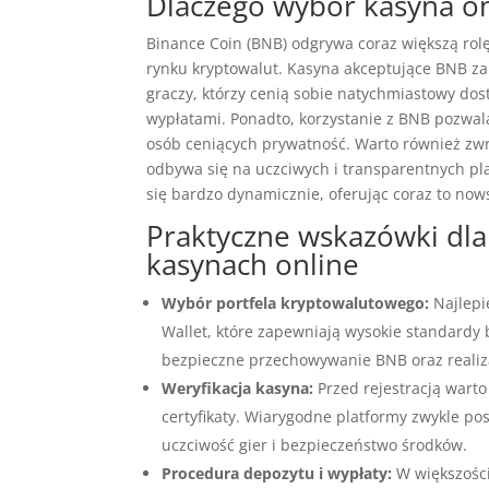
Dlaczego wybór kasyna on
Binance Coin (BNB) odgrywa coraz większą rolę
rynku kryptowalut. Kasyna akceptujące BNB zap
graczy, którzy cenią sobie natychmiastowy dos
wypłatami. Ponadto, korzystanie z BNB pozwal
osób ceniących prywatność. Warto również zwró
odbywa się na uczciwych i transparentnych pl
się bardzo dynamicznie, oferując coraz to nows
Praktyczne wskazówki dla
kasynach online
Wybór portfela kryptowalutowego:
Najlepie
Wallet, które zapewniają wysokie standardy 
bezpieczne przechowywanie BNB oraz realiza
Weryfikacja kasyna:
Przed rejestracją warto
certyfikaty. Wiarygodne platformy zwykle po
uczciwość gier i bezpieczeństwo środków.
Procedura depozytu i wypłaty:
W większośc