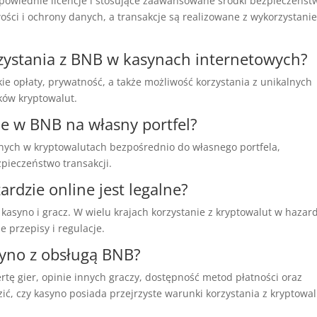
odpowiednie licencje i stosujące zaawansowane środki bezpieczeńst
ści i ochrony danych, a transakcje są realizowane z wykorzystani
orzystania z BNB w kasynach internetowych?
skie opłaty, prywatność, a także możliwość korzystania z unikalnych
ków kryptowalut.
e w BNB na własny portfel?
nych w kryptowalutach bezpośrednio do własnego portfela,
pieczeństwo transakcji.
ardzie online jest legalne?
a kasyno i gracz. W wielu krajach korzystanie z kryptowalut w hazar
e przepisy i regulacje.
syno z obsługą BNB?
rtę gier, opinie innych graczy, dostępność metod płatności oraz
ić, czy kasyno posiada przejrzyste warunki korzystania z kryptowal