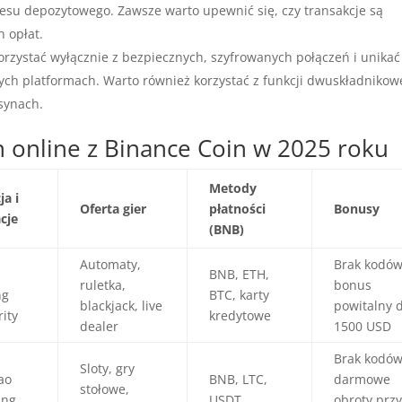
resu depozytowego. Zawsze warto upewnić się, czy transakcje są
h opłat.
orzystać wyłącznie z bezpiecznych, szyfrowanych połączeń i unikać
h platformach. Warto również korzystać z funkcji dwuskładnikow
asynach.
n online z Binance Coin w 2025 roku
Metody
ja i
Oferta gier
płatności
Bonusy
cje
(BNB)
Automaty,
Brak kodów
BNB, ETH,
ruletka,
bonus
ng
BTC, karty
blackjack, live
powitalny 
ity
kredytowe
dealer
1500 USD
Brak kodów
Sloty, gry
ao
BNB, LTC,
darmowe
stołowe,
ing
USDT
obroty prz