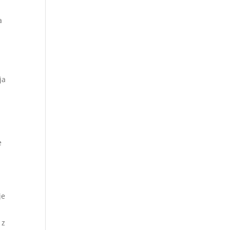
a
a
a
ja
e
i
je
 z