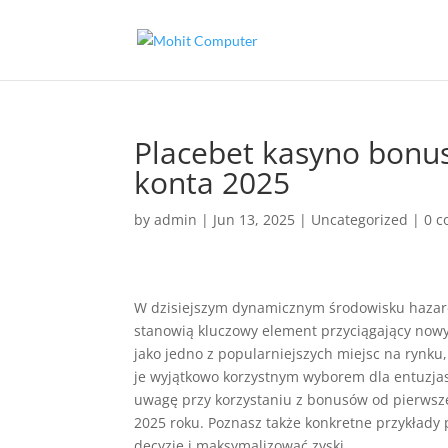
Placebet kasyno bonu
konta 2025
by
admin
|
Jun 13, 2025
|
Uncategorized
|
0 
W dzisiejszym dynamicznym środowisku hazar
stanowią kluczowy element przyciągający nowy
jako jedno z popularniejszych miejsc na rynku
je wyjątkowo korzystnym wyborem dla entuzja
uwagę przy korzystaniu z bonusów od pierwsze
2025 roku. Poznasz także konkretne przykład
decyzję i maksymalizować zyski.