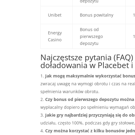
depozytu
Unibet
Bonus powitalny
Bonus od
Energy
pierwszego
Casino
depozytu
Najczęstsze pytania (FAQ
doładowania w Placebet i
Jak mogę maksymalnie wykorzystać bonus
zwracaj uwagę na wymogi obrotu i czas na reali
spełnienia warunków obrotu.
Czy bonus od pierwszego depozytu można 
wypłacalny dopiero po spełnieniu wymagań obr
Jakie gry najbardziej przyczyniają się do
udziału, często 100%, podczas gdy gry stołowe,
Czy można korzystać z kilku bonusów jedn