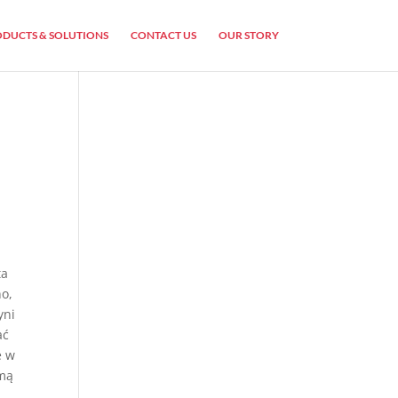
DUCTS & SOLUTIONS
CONTACT US
OUR STORY
ta
no,
yni
ać
e w
omą