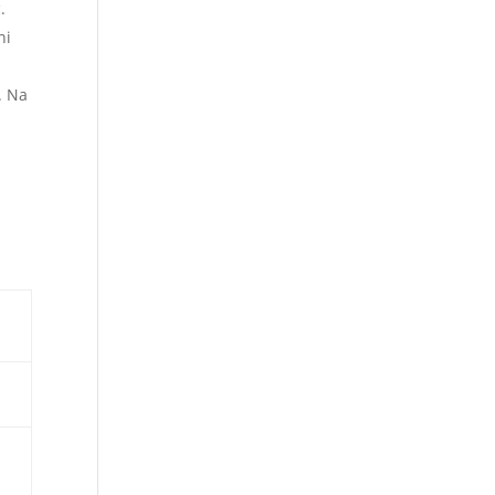
.
ni
. Na