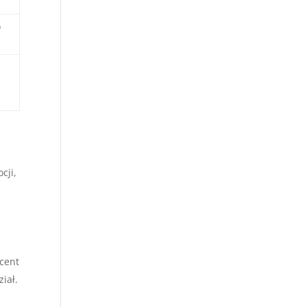
o
cji,
cent
iał.