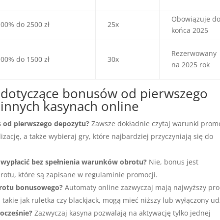
Obowiązuje d
100% do 2500 zł
25x
końca 2025
Rezerwowany
100% do 1500 zł
30x
na 2025 rok
) dotyczące bonusów od pierwszego
 innych kasynach online
 od pierwszego depozytu?
Zawsze dokładnie czytaj warunki promo
zację, a także wybieraj gry, które najbardziej przyczyniają się do
wypłacić bez spełnienia warunków obrotu?
Nie, bonus jest
otu, które są zapisane w regulaminie promocji.
 obrotu bonusowego?
Automaty online zazwyczaj mają najwyższy pro
 takie jak ruletka czy blackjack, mogą mieć niższy lub wyłączony udz
ocześnie?
Zazwyczaj kasyna pozwalają na aktywację tylko jednej