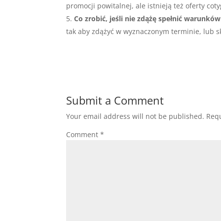
promocji powitalnej, ale istnieją też oferty c
Co zrobić, jeśli nie zdążę spełnić warunkó
tak aby zdążyć w wyznaczonym terminie, lub sk
Submit a Comment
Your email address will not be published.
Requ
Comment
*