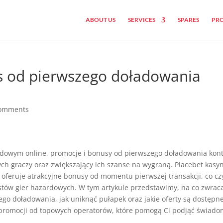
ABOUT US
SERVICES
SPARES
PRO
s od pierwszego doładowania
comments
dowym online, promocje i bonusy od pierwszego doładowania kon
ch graczy oraz zwiększający ich szanse na wygraną. Placebet kasy
, oferuje atrakcyjne bonusy od momentu pierwszej transakcji, co cz
stów gier hazardowych. W tym artykule przedstawimy, na co zwrac
go doładowania, jak uniknąć pułapek oraz jakie oferty są dostępn
y promocji od topowych operatorów, które pomogą Ci podjąć świad