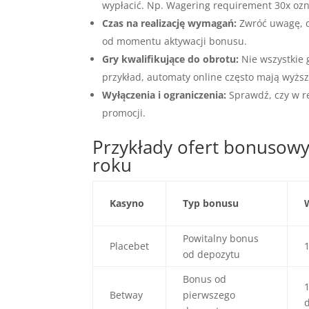
wypłacić. Np. Wagering requirement 30x ozn
Czas na realizację wymagań:
Zwróć uwagę, do
od momentu aktywacji bonusu.
Gry kwalifikujące do obrotu:
Nie wszystkie 
przykład, automaty online często mają wyższą
Wyłączenia i ograniczenia:
Sprawdź, czy w r
promocji.
Przykłady ofert bonusow
roku
Kasyno
Typ bonusu
Powitalny bonus
Placebet
od depozytu
Bonus od
Betway
pierwszego