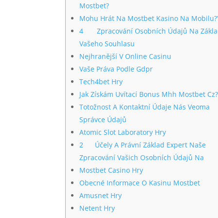
Mostbet?
Mohu Hrát Na Mostbet Kasino Na Mobilu?
4 Zpracování Osobních Údajů Na Zákl
Vašeho Souhlasu
Nejhranější V Online Casinu
Vaše Práva Podle Gdpr
Tech4bet Hry
Jak Získám Uvítací Bonus Mhh Mostbet Cz
Totožnost A Kontaktní Údaje Nás Veoma
Správce Údajů
Atomic Slot Laboratory Hry
2 Účely A Právní Základ Expert Naše
Zpracování Vašich Osobních Údajů Na
Mostbet Casino Hry
Obecné Informace O Kasinu Mostbet
Amusnet Hry
Netent Hry