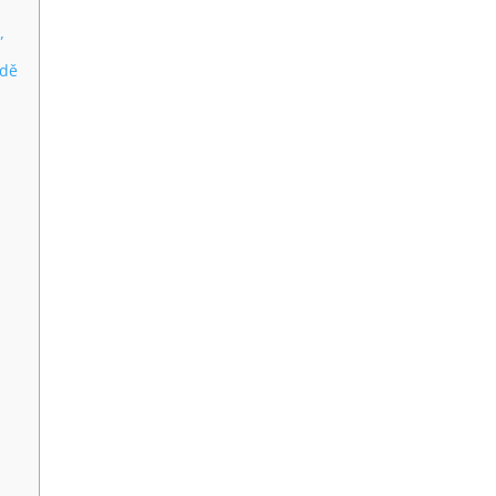
”
adě
?