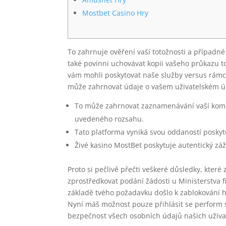
Mostbet Casino Hry
To zahrnuje ověření vaší totožnosti a případn
také povinni uchovávat kopii vašeho průkazu t
vám mohli poskytovat naše služby versus rámci
může zahrnovat údaje o vašem uživatelském účt
To může zahrnovat zaznamenávání vaší komun
uvedeného rozsahu.
Tato platforma vyniká svou oddaností poskyt
Živé kasino MostBet poskytuje autentický záž
Proto si pečlivě přečti veškeré důsledky, kter
zprostředkovat podání žádosti u Ministerstva f
základě tvého požadavku došlo k zablokování h
Nyní máš možnost pouze přihlásit se perform 
bezpečnost všech osobních údajů našich uživa