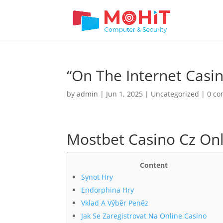
“On The Internet Casi
by
admin
|
Jun 1, 2025
|
Uncategorized
|
0 c
Mostbet Casino Cz Onli
Content
Synot Hry
Endorphina Hry
Vklad A Výběr Peněz
Jak Se Zaregistrovat Na Online Casino