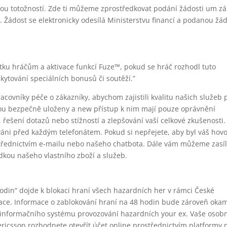
ou totožností. Zde ti můžeme zprostředkovat podání žádosti um zá
 Žádost se elektronicky odesílá Ministerstvu financí a podanou žá
itku hráčům a aktivace funkcí Fuze™, pokud se hráč rozhodl tuto
kytování speciálních bonusů či soutěží.”
covníky péče o zákazníky, abychom zajistili kvalitu našich služeb 
jsou bezpečně uloženy a new přístup k nim mají pouze oprávnění
 řešení dotazů nebo stížností a zlepšování vaší celkové zkušenosti.
áni před každým telefonátem. Pokud si nepřejete, aby byl váš hov
třednictvím e-mailu nebo našeho chatbota. Dále vám můžeme zasíl
dkou našeho vlastního zboží a služeb.
hodin“ dojde k blokaci hraní všech hazardních her v rámci České
race. Informace o zablokování hraní na 48 hodin bude zároveň okam
m informačního systému provozování hazardních your ex. Vaše osob
ricsson rozhodnete otevřít účet online prostřednictvím platformy