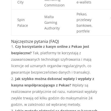
City
e-wallets
Commission
Pekao,
Malta
Spin
przelewy
Gaming
Palace
bankowe,
Authority
portfele
Najczęstsze pytania (FAQ)
Czy korzystanie z kasyn online z Pekao jest
bezpieczne?
Tak, platformy te korzystają z
zaawansowanych technologii szyfrowania i mają
licencje od uznanych organów regulacyjnych, co
gwarantuje bezpieczeństwo danych i transakcji.
Jak szybko można dokonać wpłaty i wypłaty z
kasyna współpracującego z Pekao?
Wpłaty są
realizowane praktycznie od razu, natomiast wypłaty
zwykle trwają od kilku godzin do maksymalnie 24
godzin, w zależności od wybranej metody.
Jakie metody płatności są dostępne w kasynach