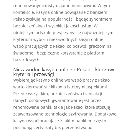
renomowanymi instytucjami finansowymi. W tym
kontekście, kasyna online powiązane z bankiem
Pekao zyskują na popularności, będąc synonimem
bezpieczeństwa i wysokiej jakości usług. W
niniejszym artykule przyjrzymy się najważniejszym
kryteriom wyboru niezawodnych kasyn online
współpracujących z Pekao, co pozwoli graczom na
świadome i bezpieczne korzystanie z platform
hazardowych.
Niezawodne kasyna online z Pekao – kluczowe
kryteria i przewagi
Wybierając kasyno online we współpracy z Pekao,
warto kierować się kilkoma istotnymi aspektami.
Przede wszystkim, bezpieczeństwo transakcji i
danych osobowych gwarantowane jest przez
renomowane banki, takie jak Pekao, które stosują
zaawansowane technologie szyfrowania. Dodatkowo,
kasyna współpracujące z takim bankiem często
posiadają certyfikaty bezpieczeństwa od