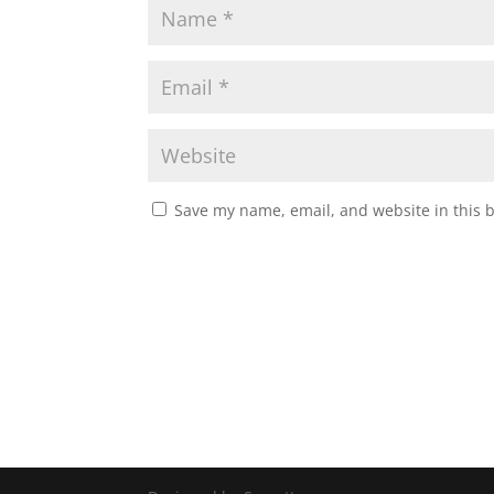
Save my name, email, and website in this 