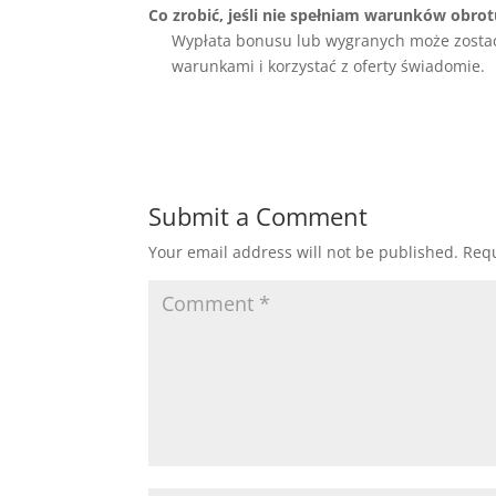
Co zrobić, jeśli nie spełniam warunków obro
Wypłata bonusu lub wygranych może zostać
warunkami i korzystać z oferty świadomie.
Submit a Comment
Your email address will not be published.
Requ