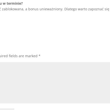
tu w terminie?
 zablokowana, a bonus unieważniony. Dlatego warto zapoznać się
ired fields are marked
*