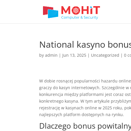
National kasyno bonus
by
admin
|
Jun 13, 2025
|
Uncategorized
|
0 
W dobie rosnącej popularności hazardu online
graczy do kasyn internetowych. Szczególnie w 
konkurencja między platformami jest coraz os
konkretnego kasyna. W tym artykule przybliży
rejestrację w kasynach online w 2025 roku, po
najlepszych platform dostępnych na rynku.
Dlaczego bonus powitalny 