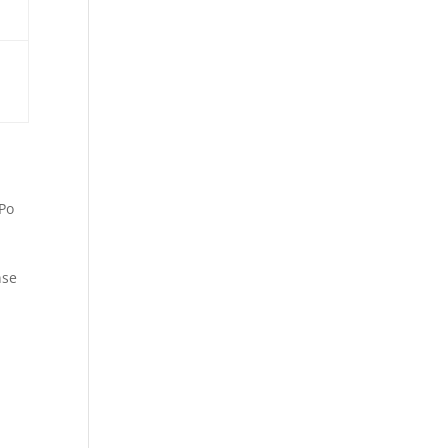
 Po
nse