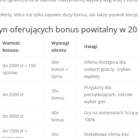
ertę, która nie tylko zapewni duży bonus, ale także pozwoli korzy
syn oferujących bonus powitalny w 2
Wartość
Wymogi
Uwagi
bonusu
obrotu
30x
Oferta dostępna dla
do 2000 zł + 100
bonus +
nowych graczy, szybko
spinów
spins
wypłaty
Przyjazny dla
35x
do 2500 zł
początkujących, szeroki
bonus
wybór gier
40x
Gry na automatach liczą 
do 3000 zł
bonus
100%
do 1500 zł +
35x
Dodatkowa oferta bez
bonus bez