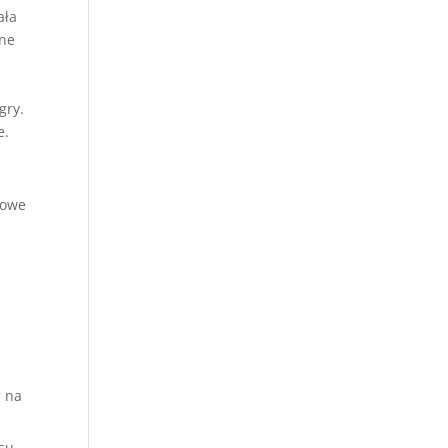
ała
nne
s
gry.
e.
czowe
i
ć na
su.