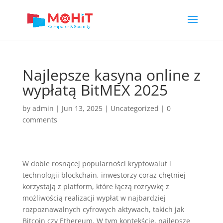
Najlepsze kasyna online z
wypłatą BitMEX 2025
by
admin
|
Jun 13, 2025
|
Uncategorized
|
0
comments
W dobie rosnącej popularności kryptowalut i
technologii blockchain, inwestorzy coraz chętniej
korzystają z platform, które łączą rozrywkę z
możliwością realizacji wypłat w najbardziej
rozpoznawalnych cyfrowych aktywach, takich jak
Bitcoin czy Ethereum. W tym kontekście, najlepsze