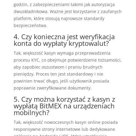
godzin, z zabezpieczeniami takimi jak autoryzacja
dwuskładnikowa. Ważne jest korzystanie z zaufanych
platform, które stosują najnowsze standardy
bezpieczeństwa.
4. Czy konieczna jest weryfikacja
konta do wypłaty kryptowalut?
Tak, większość kasyn wymaga przeprowadzenia
procesu KYC, co obejmuje potwierdzenie tożsamości,
aby zapobiec oszustwom i praniu brudnych
pieniędzy. Proces ten jest standardowy i nie
powinien trwać długo, jeśli użytkownik posiada
poprawnie zweryfikowane dokumenty.
5. Czy można korzystać z kasyn z
wypłatą BitMEX na urządzeniach
mobilnych?
Tak, większość nowoczesnych kasyn online posiada
responsywne strony internetowe lub dedykowane