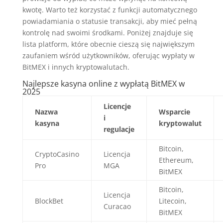
kwotę. Warto też korzystać z funkcji automatycznego
powiadamiania o statusie transakcji, aby mieć pełną
kontrolę nad swoimi środkami. Poniżej znajduje się
lista platform, które obecnie cieszą się największym
zaufaniem wśród użytkowników, oferując wypłaty w
BitMEX i innych kryptowalutach.
Najlepsze kasyna online z wypłatą BitMEX w
2025
Licencje
Nazwa
Wsparcie
i
kasyna
kryptowalut
regulacje
Bitcoin,
CryptoCasino
Licencja
Ethereum,
Pro
MGA
BitMEX
Bitcoin,
Licencja
BlockBet
Litecoin,
Curacao
BitMEX