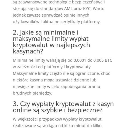
są zaawansowane technologie bezpieczeństwa i
stosują się do standardów AML oraz KYC. Warto
jednak zawsze sprawdzać opinie innych
użytkowników i aktualne certyfikaty platformy.
2. Jakie są minimalne i
maksymalne limity wypłat
kryptowalut w najlepszych
kasynach?
Minimalne limity wahają się od 0,0001 do 0,005 BTC
w zależności od platformy i kryptowaluty.
Maksymalne limity często nie są ograniczone, choć
niektóre kasyna mogą ustawiać dzienne lub
miesięczne limity w celu zapobiegania praniu
brudnych pieniędzy.
3. Czy wypłaty kryptowalut z kasyn
online są szybkie i bezpieczne?
W większości przypadków wypłaty kryptowalut
realizowane są w ciągu od kilku minut do kilku