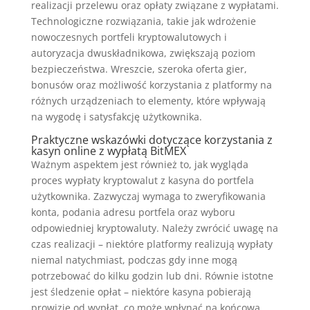
realizacji przelewu oraz opłaty związane z wypłatami.
Technologiczne rozwiązania, takie jak wdrożenie
nowoczesnych portfeli kryptowalutowych i
autoryzacja dwuskładnikowa, zwiększają poziom
bezpieczeństwa. Wreszcie, szeroka oferta gier,
bonusów oraz możliwość korzystania z platformy na
różnych urządzeniach to elementy, które wpływają
na wygodę i satysfakcję użytkownika.
Praktyczne wskazówki dotyczące korzystania z
kasyn online z wypłatą BitMEX
Ważnym aspektem jest również to, jak wygląda
proces wypłaty kryptowalut z kasyna do portfela
użytkownika. Zazwyczaj wymaga to zweryfikowania
konta, podania adresu portfela oraz wyboru
odpowiedniej kryptowaluty. Należy zwrócić uwagę na
czas realizacji – niektóre platformy realizują wypłaty
niemal natychmiast, podczas gdy inne mogą
potrzebować do kilku godzin lub dni. Równie istotne
jest śledzenie opłat – niektóre kasyna pobierają
prowizje od wypłat, co może wpłynąć na końcową