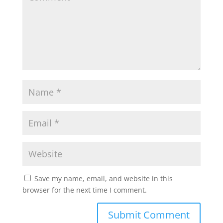
Save my name, email, and website in this
browser for the next time I comment.