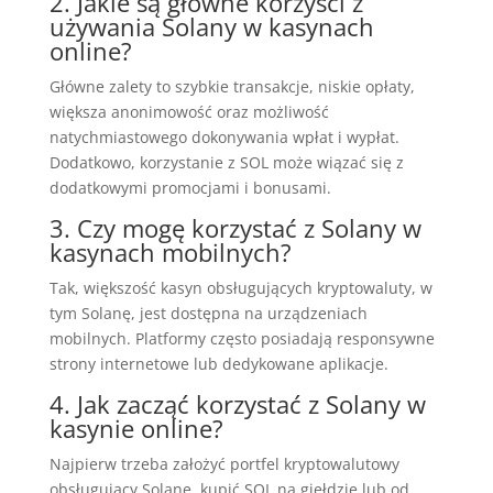
2. Jakie są główne korzyści z
używania Solany w kasynach
online?
Główne zalety to szybkie transakcje, niskie opłaty,
większa anonimowość oraz możliwość
natychmiastowego dokonywania wpłat i wypłat.
Dodatkowo, korzystanie z SOL może wiązać się z
dodatkowymi promocjami i bonusami.
3. Czy mogę korzystać z Solany w
kasynach mobilnych?
Tak, większość kasyn obsługujących kryptowaluty, w
tym Solanę, jest dostępna na urządzeniach
mobilnych. Platformy często posiadają responsywne
strony internetowe lub dedykowane aplikacje.
4. Jak zacząć korzystać z Solany w
kasynie online?
Najpierw trzeba założyć portfel kryptowalutowy
obsługujący Solanę, kupić SOL na giełdzie lub od