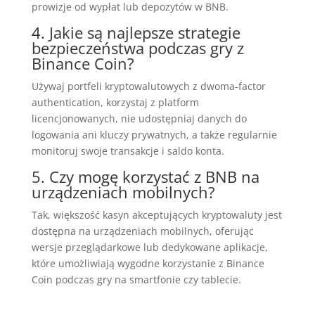
prowizje od wypłat lub depozytów w BNB.
4. Jakie są najlepsze strategie
bezpieczeństwa podczas gry z
Binance Coin?
Używaj portfeli kryptowalutowych z dwoma-factor
authentication, korzystaj z platform
licencjonowanych, nie udostępniaj danych do
logowania ani kluczy prywatnych, a także regularnie
monitoruj swoje transakcje i saldo konta.
5. Czy mogę korzystać z BNB na
urządzeniach mobilnych?
Tak, większość kasyn akceptujących kryptowaluty jest
dostępna na urządzeniach mobilnych, oferując
wersje przeglądarkowe lub dedykowane aplikacje,
które umożliwiają wygodne korzystanie z Binance
Coin podczas gry na smartfonie czy tablecie.