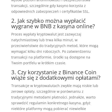
transakcji, szczególnie gdy kasyno korzysta z
odpowiednich zabezpieczeń i certyfikatów SSL.
2. Jak szybko można wypłacić
wygrane w BNB z kasyna online?
Proces wypłaty kryptowalut jest zazwyczaj
natychmiastowy lub trwa kilka minut, w
przeciwieństwie do tradycyjnych metod, które mogą
wymagać kilku dni roboczych. Po zatwierdzeniu
transakcji na platformie, środki są dostępne na
Twoim portfelu w krótkim czasie.
3. Czy korzystanie z Binance Coin
wiąże się z dodatkowymi opłatami?
Transakcje w kryptowalutach zwykle mają niskie lub
zerowe opłaty, szczególnie w porównaniu z
tradycyjnymi metodami płatności. Jednakże, warto
sprawdzić regulamin konkretnego kasyna, gdyż
niektóre platformy mogą pobierać niewielkie