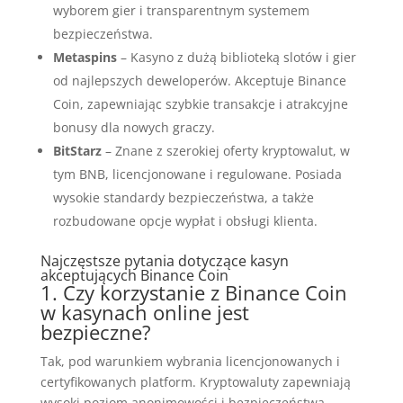
wyborem gier i transparentnym systemem
bezpieczeństwa.
Metaspins
– Kasyno z dużą biblioteką slotów i gier
od najlepszych deweloperów. Akceptuje Binance
Coin, zapewniając szybkie transakcje i atrakcyjne
bonusy dla nowych graczy.
BitStarz
– Znane z szerokiej oferty kryptowalut, w
tym BNB, licencjonowane i regulowane. Posiada
wysokie standardy bezpieczeństwa, a także
rozbudowane opcje wypłat i obsługi klienta.
Najczęstsze pytania dotyczące kasyn
akceptujących Binance Coin
1. Czy korzystanie z Binance Coin
w kasynach online jest
bezpieczne?
Tak, pod warunkiem wybrania licencjonowanych i
certyfikowanych platform. Kryptowaluty zapewniają
wysoki poziom anonimowości i bezpieczeństwa