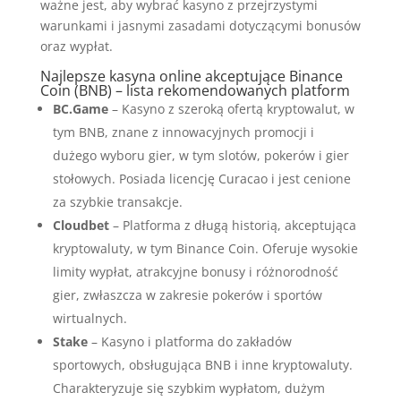
ważne jest, aby wybrać kasyno z przejrzystymi
warunkami i jasnymi zasadami dotyczącymi bonusów
oraz wypłat.
Najlepsze kasyna online akceptujące Binance
Coin (BNB) – lista rekomendowanych platform
BC.Game
– Kasyno z szeroką ofertą kryptowalut, w
tym BNB, znane z innowacyjnych promocji i
dużego wyboru gier, w tym slotów, pokerów i gier
stołowych. Posiada licencję Curacao i jest cenione
za szybkie transakcje.
Cloudbet
– Platforma z długą historią, akceptująca
kryptowaluty, w tym Binance Coin. Oferuje wysokie
limity wypłat, atrakcyjne bonusy i różnorodność
gier, zwłaszcza w zakresie pokerów i sportów
wirtualnych.
Stake
– Kasyno i platforma do zakładów
sportowych, obsługująca BNB i inne kryptowaluty.
Charakteryzuje się szybkim wypłatom, dużym