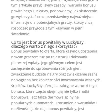
tym artykule przybliżymy zasady i warunki bonusu
powitalnego LuckyBay, podpowiemy, jak skutecznie
go wykorzystać oraz przedstawimy najważniejsze
informacje dla potencjalnych graczy, którzy chcą
rozpocząć przygodę z tym kasynem w pełni
świadomie.
Co to jest bonus powitalny w LuckyBay i
dlaczego warto z niego skorzystać?
Bonus powitalny to oferta, którą kasyno udostępnia
nowym graczom tuż po rejestracji i dokonaniu
pierwszej wpłaty. Jego głównym celem jest
zachęcenie do spróbowania różnych gier,
zwiększenie budżetu na gry oraz zwiększenie szans
na wygraną bez konieczności inwestowania własnych
środków. LuckyBay oferuje atrakcyjne warunki tego
bonusu, które często obejmują nie tylko środki
bonusowe, lecz także darmowe spiny na
popularnych automatach. Zrozumienie warunków i
możliwości, jakie daje bonus powitalny, jest