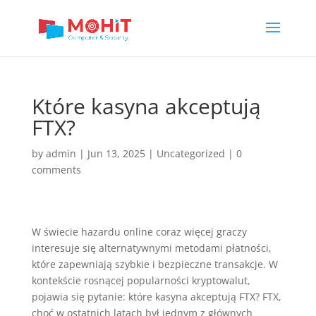
Które kasyna akceptują
FTX?
by
admin
|
Jun 13, 2025
|
Uncategorized
|
0
comments
W świecie hazardu online coraz więcej graczy
interesuje się alternatywnymi metodami płatności,
które zapewniają szybkie i bezpieczne transakcje. W
kontekście rosnącej popularności kryptowalut,
pojawia się pytanie: które kasyna akceptują FTX? FTX,
choć w ostatnich latach był jednym z głównych