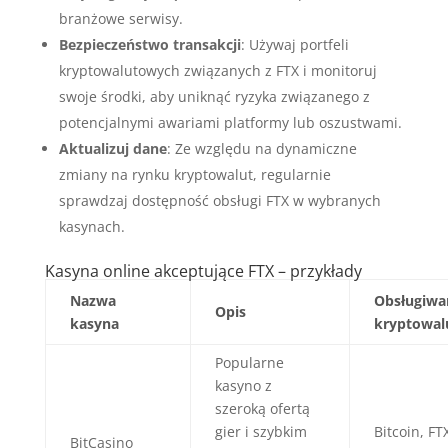
branżowe serwisy.
Bezpieczeństwo transakcji
: Używaj portfeli
kryptowalutowych związanych z FTX i monitoruj
swoje środki, aby uniknąć ryzyka związanego z
potencjalnymi awariami platformy lub oszustwami.
Aktualizuj dane
: Ze względu na dynamiczne
zmiany na rynku kryptowalut, regularnie
sprawdzaj dostępność obsługi FTX w wybranych
kasynach.
Kasyna online akceptujące FTX – przykłady
Nazwa
Obsługiwa
Opis
kasyna
kryptowal
Popularne
kasyno z
szeroką ofertą
gier i szybkim
Bitcoin, FT
BitCasino