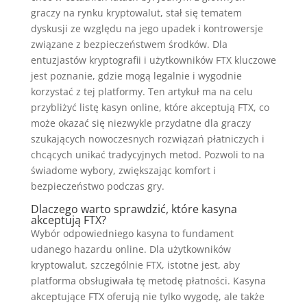
graczy na rynku kryptowalut, stał się tematem
dyskusji ze względu na jego upadek i kontrowersje
związane z bezpieczeństwem środków. Dla
entuzjastów kryptografii i użytkowników FTX kluczowe
jest poznanie, gdzie mogą legalnie i wygodnie
korzystać z tej platformy. Ten artykuł ma na celu
przybliżyć listę kasyn online, które akceptują FTX, co
może okazać się niezwykle przydatne dla graczy
szukających nowoczesnych rozwiązań płatniczych i
chcących unikać tradycyjnych metod. Pozwoli to na
świadome wybory, zwiększając komfort i
bezpieczeństwo podczas gry.
Dlaczego warto sprawdzić, które kasyna
akceptują FTX?
Wybór odpowiedniego kasyna to fundament
udanego hazardu online. Dla użytkowników
kryptowalut, szczególnie FTX, istotne jest, aby
platforma obsługiwała tę metodę płatności. Kasyna
akceptujące FTX oferują nie tylko wygodę, ale także