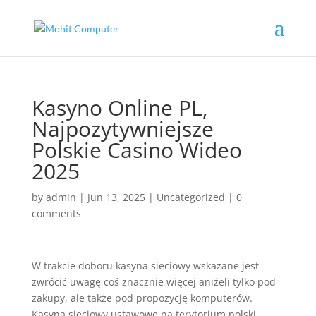
Kasyno Online PL,
Najpozytywniejsze
Polskie Casino Wideo
2025
by
admin
|
Jun 13, 2025
|
Uncategorized
|
0
comments
W trakcie doboru kasyna sieciowy wskazane jest
zwrócić uwagę coś znacznie więcej aniżeli tylko pod
zakupy, ale także pod propozycję komputerów.
Kasyna sieciowy ustawowe na terytorium polski