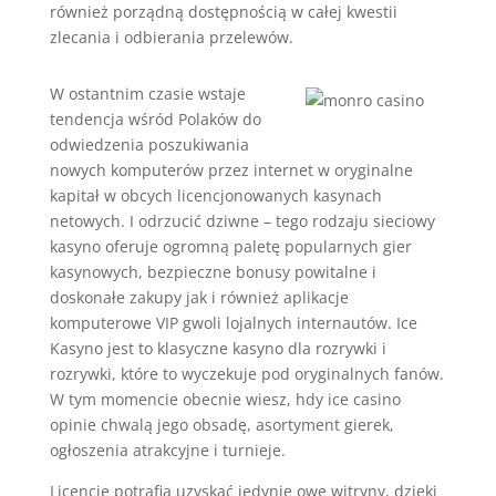
również porządną dostępnością w całej kwestii
zlecania i odbierania przelewów.
W ostantnim czasie wstaje
tendencja wśród Polaków do
odwiedzenia poszukiwania
nowych komputerów przez internet w oryginalne
kapitał w obcych licencjonowanych kasynach
netowych. I odrzucić dziwne – tego rodzaju sieciowy
kasyno oferuje ogromną paletę popularnych gier
kasynowych, bezpieczne bonusy powitalne i
doskonałe zakupy jak i również aplikacje
komputerowe VIP gwoli lojalnych internautów. Ice
Kasyno jest to klasyczne kasyno dla rozrywki i
rozrywki, które to wyczekuje pod oryginalnych fanów.
W tym momencie obecnie wiesz, hdy ice casino
opinie chwalą jego obsadę, asortyment gierek,
ogłoszenia atrakcyjne i turnieje.
Licencje potrafią uzyskać jedynie owe witryny, dzięki