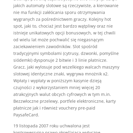
jakich automaty slotowe są rzeczywiste, a kierowanie
nie ma funkcji zakłócania sporu otrzymywania
wygranych za pośrednictwem graczy. Kolejny hot
spot, jaki to, chociaż jest bardzo wątpliwy oraz nie
istnieje unikatowych opcji bonusowych, w tej chwili
od wielu lat może pochwalić się niegasnącym
zaciekawieniem zawodników. Slot spośród
tradycyjnymi symbolami (cytrusy, dzwonki, pomyślne
siódemki) dysponuje 2 bitwie i 3 linie płatnicze.
Gracz, jaki wylosuje pod wszelkiego walcach maszyny
slotowej identyczne znaki, wygrywa mnożnik x2.
Wpłaty i wypłaty w poniższym kasynie dzieją
czujności z wykorzystaniem mniej więcej 20
atrakcyjnych walut obcych cyfrowych w tym m.in.
Bezzwłoczne przelewy, portfele elektroniczne, karty
płatnicze jak i również vouchery pre-paid
PaysafeCard.
19 listopada 2007 roku uchwalona jest
kontrowersyjna prawo określająca wytyczne