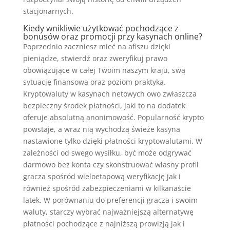
stacjonarnych.
Kiedy wnikliwie użytkować pochodzące z
bonusów oraz promocji przy kasynach online?
Poprzednio zaczniesz mieć na afiszu dzięki
pieniądze, stwierdź oraz zweryfikuj prawo
obowiązujące w całej Twoim naszym kraju, swą
sytuację finansową oraz poziom praktyka.
Kryptowaluty w kasynach netowych owo zwłaszcza
bezpieczny środek płatności, jaki to na dodatek
oferuje absolutną anonimowość. Popularność krypto
powstaje, a wraz nią wychodzą świeże kasyna
nastawione tylko dzięki płatności kryptowalutami. W
zależności od swego wysiłku, być może odgrywać
darmowo bez konta czy skonstruować własny profil
gracza spośród wieloetapową weryfikację jak i
również spośród zabezpieczeniami w kilkanaście
latek. W porównaniu do preferencji gracza i swoim
waluty, starczy wybrać najważniejszą alternatywę
płatności pochodzące z najniższą prowizją jak i