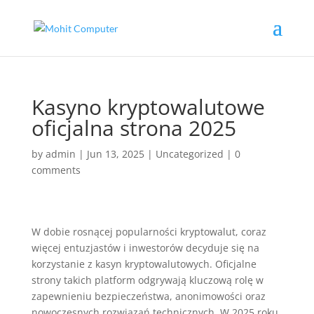
Kasyno kryptowalutowe
oficjalna strona 2025
by
admin
|
Jun 13, 2025
|
Uncategorized
|
0
comments
W dobie rosnącej popularności kryptowalut, coraz
więcej entuzjastów i inwestorów decyduje się na
korzystanie z kasyn kryptowalutowych. Oficjalne
strony takich platform odgrywają kluczową rolę w
zapewnieniu bezpieczeństwa, anonimowości oraz
nowoczesnych rozwiązań technicznych. W 2025 roku