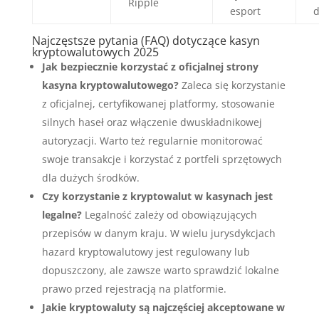
Ripple
esport
d
Najczęstsze pytania (FAQ) dotyczące kasyn
kryptowalutowych 2025
Jak bezpiecznie korzystać z oficjalnej strony
kasyna kryptowalutowego?
Zaleca się korzystanie
z oficjalnej, certyfikowanej platformy, stosowanie
silnych haseł oraz włączenie dwuskładnikowej
autoryzacji. Warto też regularnie monitorować
swoje transakcje i korzystać z portfeli sprzętowych
dla dużych środków.
Czy korzystanie z kryptowalut w kasynach jest
legalne?
Legalność zależy od obowiązujących
przepisów w danym kraju. W wielu jurysdykcjach
hazard kryptowalutowy jest regulowany lub
dopuszczony, ale zawsze warto sprawdzić lokalne
prawo przed rejestracją na platformie.
Jakie kryptowaluty są najczęściej akceptowane w