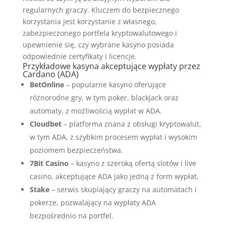
regularnych graczy. Kluczem do bezpiecznego
korzystania jest korzystanie z własnego,
zabezpieczonego portfela kryptowalutowego i
upewnienie się, czy wybrane kasyno posiada
odpowiednie certyfikaty i licencje.
Przykładowe kasyna akceptujące wypłaty przez
Cardano (ADA)
BetOnline
– popularne kasyno oferujące
różnorodne gry, w tym poker, blackjack oraz
automaty, z możliwością wypłat w ADA.
Cloudbet
– platforma znana z obsługi kryptowalut,
w tym ADA, z szybkim procesem wypłat i wysokim
poziomem bezpieczeństwa.
7Bit Casino
– kasyno z szeroką ofertą slotów i live
casino, akceptujące ADA jako jedną z form wypłat.
Stake
– serwis skupiający graczy na automatach i
pokerze, pozwalający na wypłaty ADA
bezpośrednio na portfel.