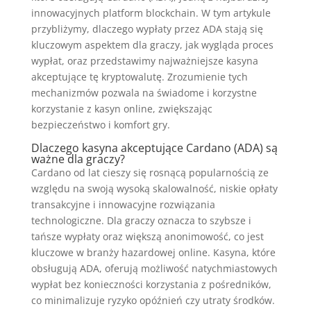
innowacyjnych platform blockchain. W tym artykule
przybliżymy, dlaczego wypłaty przez ADA stają się
kluczowym aspektem dla graczy, jak wygląda proces
wypłat, oraz przedstawimy najważniejsze kasyna
akceptujące tę kryptowalutę. Zrozumienie tych
mechanizmów pozwala na świadome i korzystne
korzystanie z kasyn online, zwiększając
bezpieczeństwo i komfort gry.
Dlaczego kasyna akceptujące Cardano (ADA) są
ważne dla graczy?
Cardano od lat cieszy się rosnącą popularnością ze
względu na swoją wysoką skalowalność, niskie opłaty
transakcyjne i innowacyjne rozwiązania
technologiczne. Dla graczy oznacza to szybsze i
tańsze wypłaty oraz większą anonimowość, co jest
kluczowe w branży hazardowej online. Kasyna, które
obsługują ADA, oferują możliwość natychmiastowych
wypłat bez konieczności korzystania z pośredników,
co minimalizuje ryzyko opóźnień czy utraty środków.