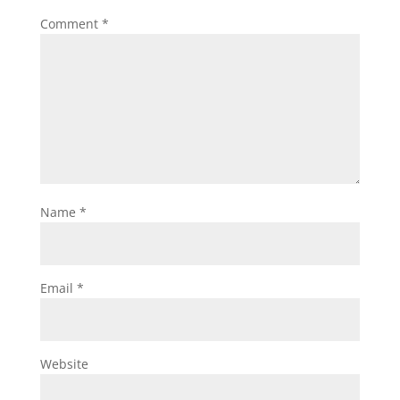
Comment
*
Name
*
Email
*
Website