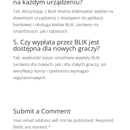
na każdym urządzeniu?
Tak, korzystając z BLIK można dokonywać wypłat na
dowolnym urządzeniu z dostępem do aplikacji
bankowej i obsługą kodów BLIK, zarówno na
smartfonach, jak i tabletach.
5. Czy wypłata przez BLIK jest
dostępna dla nowych graczy?
Tak, większość kasyn umożliwia wypłaty BLIK
zarówno dla nowych, jak i dla stałych graczy, po
weryfikacji konta i spełnieniu wymagań
regulaminowych.
Submit a Comment
Your email address will not be published.
Required
fields are marked
*