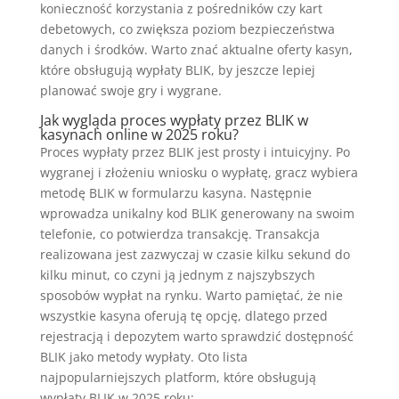
konieczność korzystania z pośredników czy kart
debetowych, co zwiększa poziom bezpieczeństwa
danych i środków. Warto znać aktualne oferty kasyn,
które obsługują wypłaty BLIK, by jeszcze lepiej
planować swoje gry i wygrane.
Jak wygląda proces wypłaty przez BLIK w
kasynach online w 2025 roku?
Proces wypłaty przez BLIK jest prosty i intuicyjny. Po
wygranej i złożeniu wniosku o wypłatę, gracz wybiera
metodę BLIK w formularzu kasyna. Następnie
wprowadza unikalny kod BLIK generowany na swoim
telefonie, co potwierdza transakcję. Transakcja
realizowana jest zazwyczaj w czasie kilku sekund do
kilku minut, co czyni ją jednym z najszybszych
sposobów wypłat na rynku. Warto pamiętać, że nie
wszystkie kasyna oferują tę opcję, dlatego przed
rejestracją i depozytem warto sprawdzić dostępność
BLIK jako metody wypłaty. Oto lista
najpopularniejszych platform, które obsługują
wypłaty BLIK w 2025 roku: