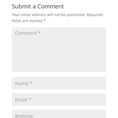
Submit a Comment
Your email address will not be published.
Required
fields are marked
*