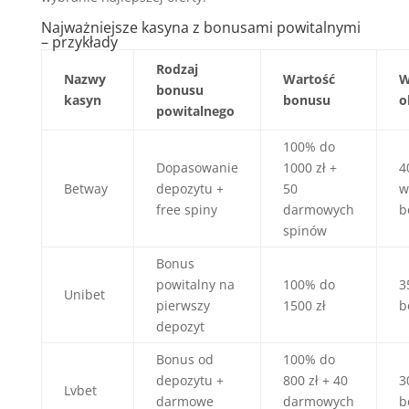
Najważniejsze kasyna z bonusami powitalnymi
– przykłady
Rodzaj
Nazwy
Wartość
W
bonusu
kasyn
bonusu
o
powitalnego
100% do
Dopasowanie
1000 zł +
4
Betway
depozytu +
50
w
free spiny
darmowych
b
spinów
Bonus
powitalny na
100% do
3
Unibet
pierwszy
1500 zł
b
depozyt
Bonus od
100% do
depozytu +
800 zł + 40
3
Lvbet
darmowe
darmowych
b