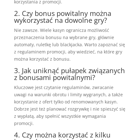
korzystania z promocji.
2. Czy bonus powitalny można
wykorzystać na dowolne gry?
Nie zawsze. Wiele kasyn ogranicza możliwość
przeznaczenia bonusu na wybrane gry, głównie
automaty, ruletkę lub blackjacka. Warto zapoznać się
z regulaminem promocji, aby wiedzieć, na które gry
można korzystać z bonusu.
3. Jak uniknąć pułapek związanych
z bonusami powitalnymi?
Kluczowe jest czytanie regulaminów, zwracanie
uwagi na warunki obrotu i limity wygranych, a także
korzystanie z ofert tylko od renomowanych kasyn.
Dobrze jest też planować rozgrywkę i nie spieszyć się
z wypłatą, aby spełnić wszystkie wymagania
promocji.
4. Czy można korzystać z kilku