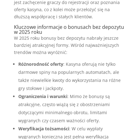
jest zachęcenie graczy do rejestracji oraz poznania
oferty kasyna, co z kolei może przełożyć się na
dłuższą współpracę i stałych klientów.
Kluczowe informacje o bonusach bez depozytu
w 2025 roku
W 2025 roku bonusy bez depozytu nabrały jeszcze
bardziej atrakcyjnej formy. Wśród najważniejszych
trendów można wyróżnić:
Różnorodność oferty
: Kasyna oferują nie tylko
darmowe spiny na popularnych automatach, ale
także niewielkie kwoty do wykorzystania na różne
gry stołowe i jackpoty.
Ograniczenia i warunki
: Mimo że bonusy są
atrakcyjne, często wiążą się z obostrzeniami
dotyczącymi minimalnego obrotu, limitami
wygranych czy czasem ważności oferty.
Weryfikacja tożsamości
: W celu wypłaty
wygranych konieczna jest pełna weryfikacja