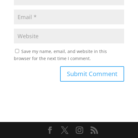
Save my name, email, and website in this
browser for the next time I comment.