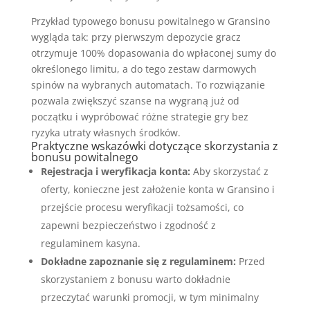
Przykład typowego bonusu powitalnego w Gransino
wygląda tak: przy pierwszym depozycie gracz
otrzymuje 100% dopasowania do wpłaconej sumy do
określonego limitu, a do tego zestaw darmowych
spinów na wybranych automatach. To rozwiązanie
pozwala zwiększyć szanse na wygraną już od
początku i wypróbować różne strategie gry bez
ryzyka utraty własnych środków.
Praktyczne wskazówki dotyczące skorzystania z
bonusu powitalnego
Rejestracja i weryfikacja konta:
Aby skorzystać z
oferty, konieczne jest założenie konta w Gransino i
przejście procesu weryfikacji tożsamości, co
zapewni bezpieczeństwo i zgodność z
regulaminem kasyna.
Dokładne zapoznanie się z regulaminem:
Przed
skorzystaniem z bonusu warto dokładnie
przeczytać warunki promocji, w tym minimalny