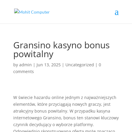
Gransino kasyno bonus
powitalny
by
admin
|
Jun 13, 2025
|
Uncategorized
|
0
comments
W świecie hazardu online jednym z najważniejszych
elementów, które przyciągają nowych graczy, jest
atrakcyjny bonus powitalny. W przypadku kasyna
internetowego Gransino, bonus ten stanowi kluczowy
czynnik decydujący o wyborze platformy.
Odpowiednio skonstruowana oferta może znacząco