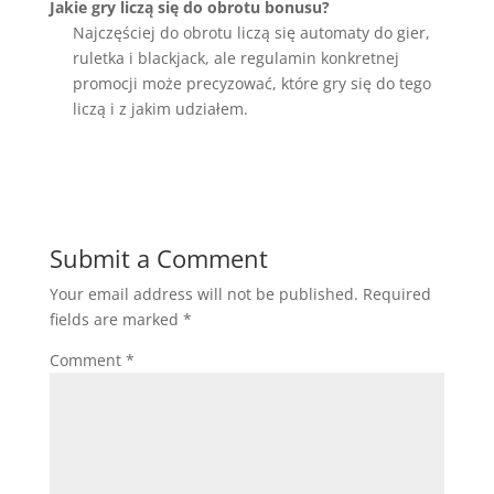
Jakie gry liczą się do obrotu bonusu?
Najczęściej do obrotu liczą się automaty do gier,
ruletka i blackjack, ale regulamin konkretnej
promocji może precyzować, które gry się do tego
liczą i z jakim udziałem.
Submit a Comment
Your email address will not be published.
Required
fields are marked
*
Comment
*