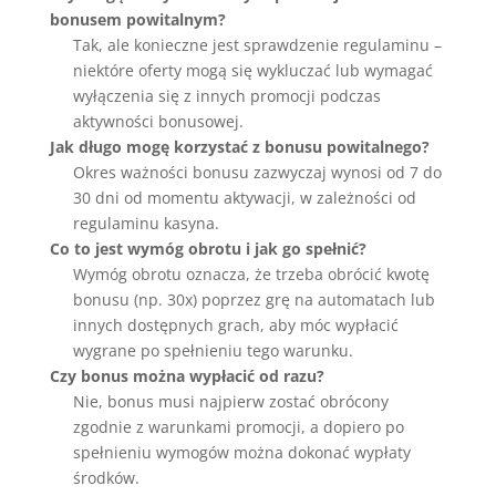
bonusem powitalnym?
Tak, ale konieczne jest sprawdzenie regulaminu –
niektóre oferty mogą się wykluczać lub wymagać
wyłączenia się z innych promocji podczas
aktywności bonusowej.
Jak długo mogę korzystać z bonusu powitalnego?
Okres ważności bonusu zazwyczaj wynosi od 7 do
30 dni od momentu aktywacji, w zależności od
regulaminu kasyna.
Co to jest wymóg obrotu i jak go spełnić?
Wymóg obrotu oznacza, że trzeba obrócić kwotę
bonusu (np. 30x) poprzez grę na automatach lub
innych dostępnych grach, aby móc wypłacić
wygrane po spełnieniu tego warunku.
Czy bonus można wypłacić od razu?
Nie, bonus musi najpierw zostać obrócony
zgodnie z warunkami promocji, a dopiero po
spełnieniu wymogów można dokonać wypłaty
środków.