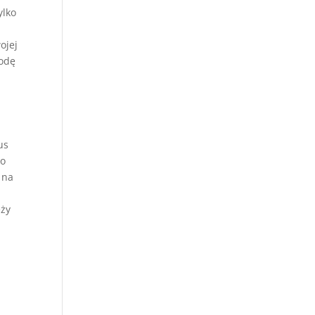
ylko
ojej
godę
us
Po
 na
eży