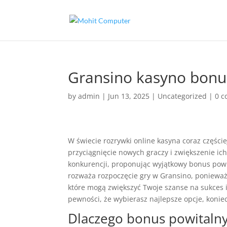
Gransino kasyno bonus
by
admin
|
Jun 13, 2025
|
Uncategorized
|
0 
W świecie rozrywki online kasyna coraz częście
przyciągnięcie nowych graczy i zwiększenie ic
konkurencji, proponując wyjątkowy bonus powita
rozważa rozpoczęcie gry w Gransino, ponieważ 
które mogą zwiększyć Twoje szanse na sukces i 
pewności, że wybierasz najlepsze opcje, koniec
Dlaczego bonus powitalny