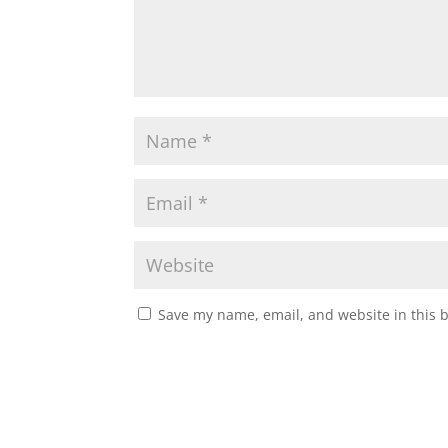
Save my name, email, and website in this 