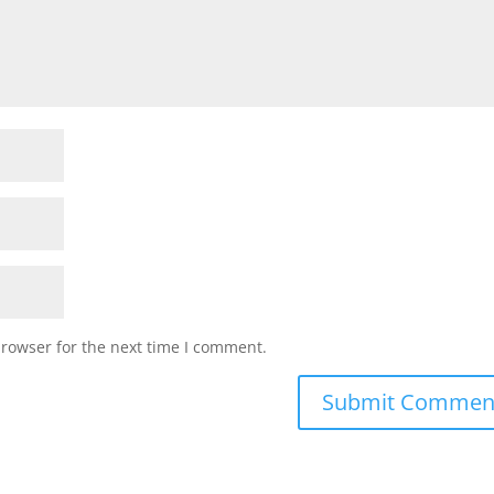
browser for the next time I comment.