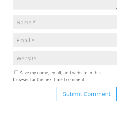
Save my name, email, and website in this
browser for the next time I comment.