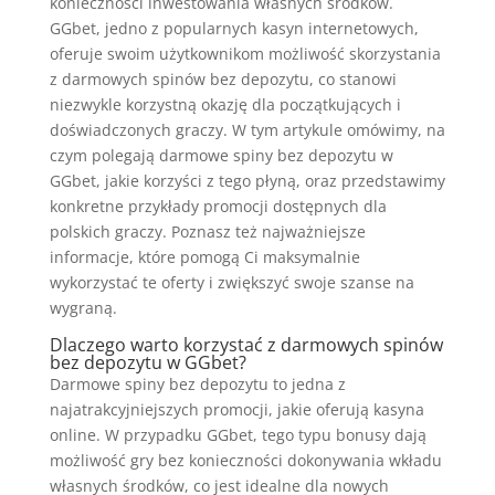
konieczności inwestowania własnych środków.
GGbet, jedno z popularnych kasyn internetowych,
oferuje swoim użytkownikom możliwość skorzystania
z darmowych spinów bez depozytu, co stanowi
niezwykle korzystną okazję dla początkujących i
doświadczonych graczy. W tym artykule omówimy, na
czym polegają darmowe spiny bez depozytu w
GGbet, jakie korzyści z tego płyną, oraz przedstawimy
konkretne przykłady promocji dostępnych dla
polskich graczy. Poznasz też najważniejsze
informacje, które pomogą Ci maksymalnie
wykorzystać te oferty i zwiększyć swoje szanse na
wygraną.
Dlaczego warto korzystać z darmowych spinów
bez depozytu w GGbet?
Darmowe spiny bez depozytu to jedna z
najatrakcyjniejszych promocji, jakie oferują kasyna
online. W przypadku GGbet, tego typu bonusy dają
możliwość gry bez konieczności dokonywania wkładu
własnych środków, co jest idealne dla nowych