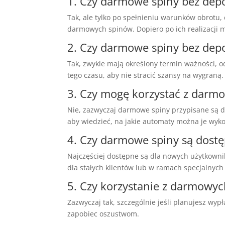
1. Czy darmowe spiny bez dep
Tak, ale tylko po spełnieniu warunków obrotu
darmowych spinów. Dopiero po ich realizacji 
2. Czy darmowe spiny bez dep
Tak, zwykle mają określony termin ważności, o
tego czasu, aby nie stracić szansy na wygraną.
3. Czy mogę korzystać z dar
Nie, zazwyczaj darmowe spiny przypisane są do
aby wiedzieć, na jakie automaty można je wyko
4. Czy darmowe spiny są dostę
Najczęściej dostępne są dla nowych użytkownikó
dla stałych klientów lub w ramach specjalnyc
5. Czy korzystanie z darmowy
Zazwyczaj tak, szczególnie jeśli planujesz wy
zapobiec oszustwom.