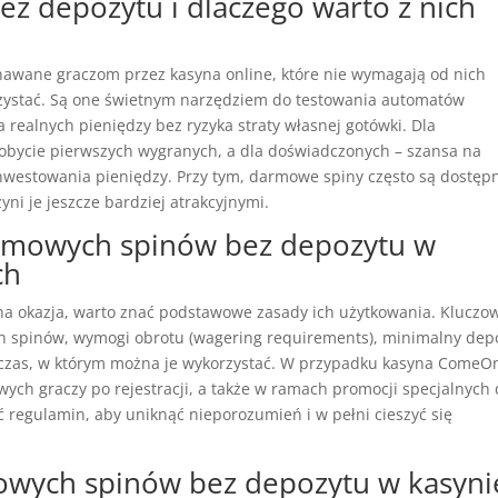
ez depozytu i dlaczego warto z nich
awane graczom przez kasyna online, które nie wymagają od nich
rzystać. Są one świetnym narzędziem do testowania automatów
 realnych pieniędzy bez ryzyka straty własnej gotówki. Dla
dobycie pierwszych wygranych, a dla doświadczonych – szansa na
nwestowania pieniędzy. Przy tym, darmowe spiny często są dostęp
yni je jeszcze bardziej atrakcyjnymi.
armowych spinów bez depozytu w
ch
na okazja, warto znać podstawowe zasady ich użytkowania. Kluczo
h spinów, wymogi obrotu (wagering requirements), minimalny dep
e czas, w którym można je wykorzystać. W przypadku kasyna ComeO
wych graczy po rejestracji, a także w ramach promocji specjalnych 
 regulamin, aby uniknąć nieporozumień i w pełni cieszyć się
owych spinów bez depozytu w kasyni