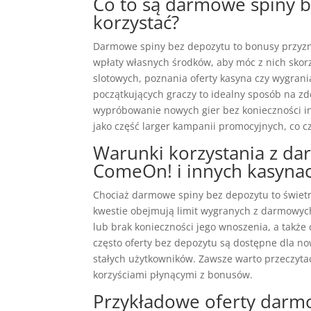
Co to są darmowe spiny b
korzystać?
Darmowe spiny bez depozytu to bonusy przyzn
wpłaty własnych środków, aby móc z nich sko
slotowych, poznania oferty kasyna czy wygrania
początkujących graczy to idealny sposób na z
wypróbowanie nowych gier bez konieczności i
jako część larger kampanii promocyjnych, co cz
Warunki korzystania z d
ComeOn! i innych kasyna
Chociaż darmowe spiny bez depozytu to świet
kwestie obejmują limit wygranych z darmowyc
lub brak konieczności jego wnoszenia, a takż
często oferty bez depozytu są dostępne dla no
stałych użytkowników. Zawsze warto przeczytać
korzyściami płynącymi z bonusów.
Przykładowe oferty darm