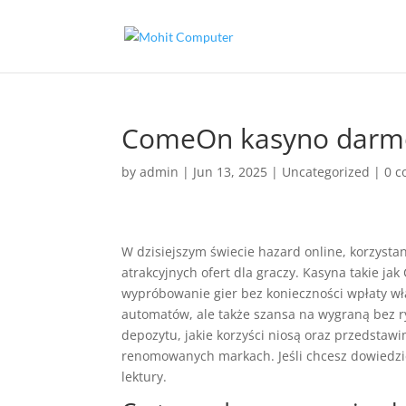
ComeOn kasyno darmo
by
admin
|
Jun 13, 2025
|
Uncategorized
|
0 
W dzisiejszym świecie hazard online, korzysta
atrakcyjnych ofert dla graczy. Kasyna takie j
wypróbowanie gier bez konieczności wpłaty wł
automatów, ale także szansa na wygraną bez r
depozytu, jakie korzyści niosą oraz przedstaw
renomowanych markach. Jeśli chcesz dowiedzie
lektury.