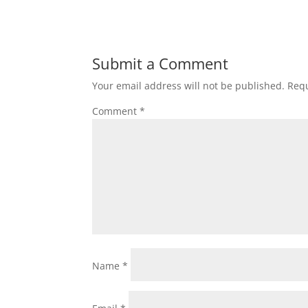
Submit a Comment
Your email address will not be published.
Requ
Comment
*
Name
*