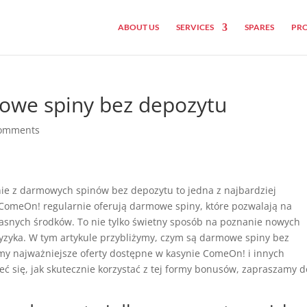
ABOUT US
SERVICES
SPARES
PRO
we spiny bez depozytu
comments
nie z darmowych spinów bez depozytu to jedna z najbardziej
ak ComeOn! regularnie oferują darmowe spiny, które pozwalają na
asnych środków. To nie tylko świetny sposób na poznanie nowych
yzyka. W tym artykule przybliżymy, czym są darmowe spiny bez
imy najważniejsze oferty dostępne w kasynie ComeOn! i innych
ć się, jak skutecznie korzystać z tej formy bonusów, zapraszamy d