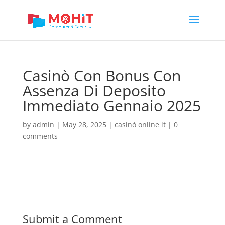
Casinò Con Bonus Con
Assenza Di Deposito
Immediato Gennaio 2025
by
admin
|
May 28, 2025
|
casinò online it
|
0
comments
Submit a Comment