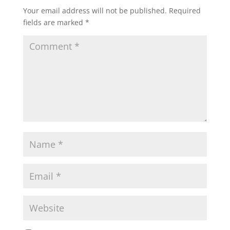
Your email address will not be published.
Required
fields are marked
*