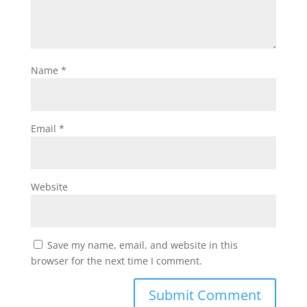
Name
*
Email
*
Website
Save my name, email, and website in this
browser for the next time I comment.