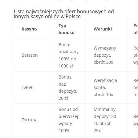
Lista najważniejszych ofert bonusowych od
innych kasyn online w Polsce
Typ
Pr
Kasyno
Warunki
bonusu
of
Bonus
Wymagany
Re
powitalny
Betsson
depozyt,
pi
100% do
obrót 30x
wp
1000 zł
Bonus
Weryfikacja
Re
bez
LvBet
konta,
po
depozytu
obrót 10x
to
20 zł
Bonus od
Minimalny
pierwszej
depozyt 20
Re
Fortuna
wpłaty
zł, obrót
wp
100%
25x