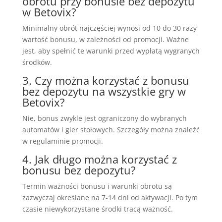
obrotu przy bonusie bez depozytu
w Betovix?
Minimalny obrót najczęściej wynosi od 10 do 30 razy
wartość bonusu, w zależności od promocji. Ważne
jest, aby spełnić te warunki przed wypłatą wygranych
środków.
3. Czy można korzystać z bonusu
bez depozytu na wszystkie gry w
Betovix?
Nie, bonus zwykle jest ograniczony do wybranych
automatów i gier stołowych. Szczegóły można znaleźć
w regulaminie promocji.
4. Jak długo można korzystać z
bonusu bez depozytu?
Termin ważności bonusu i warunki obrotu są
zazwyczaj określane na 7-14 dni od aktywacji. Po tym
czasie niewykorzystane środki tracą ważność.