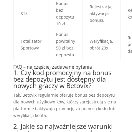
Bonus
Rejestracja,
bez
Re
STS
aktywacja
depozytu
ko
bonusu
10 zł
Bonus
Re
Totalizator
powitalny
Weryfikacja,
po
Sportowy
50 zł bez
obrót 20x
d
depozytu
FAQ – najczęściej zadawane pytania
1. Czy kod promocyjny na bonus
bez depozytu jest dostępny dla
nowych graczy w Betovix?
Tak, Betovix regularnie oferuje bonus bez depozytu
dla nowych użytkowników, którzy zarejestrują się na
platformie i aktywują promocję za pomocą kodu lub
weryfikacji konta.
2. Jakie są najważniejsze warunki