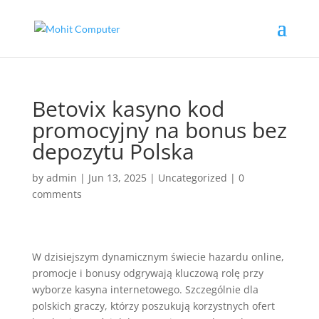
Betovix kasyno kod
promocyjny na bonus bez
depozytu Polska
by
admin
|
Jun 13, 2025
|
Uncategorized
|
0
comments
W dzisiejszym dynamicznym świecie hazardu online,
promocje i bonusy odgrywają kluczową rolę przy
wyborze kasyna internetowego. Szczególnie dla
polskich graczy, którzy poszukują korzystnych ofert