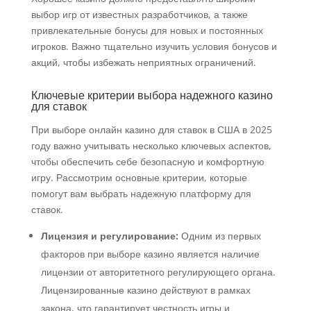
выбор игр от известных разработчиков, а также
привлекательные бонусы для новых и постоянных
игроков. Важно тщательно изучить условия бонусов и
акций, чтобы избежать неприятных ограничений.
Ключевые критерии выбора надежного казино
для ставок
При выборе онлайн казино для ставок в США в 2025
году важно учитывать несколько ключевых аспектов,
чтобы обеспечить себе безопасную и комфортную
игру. Рассмотрим основные критерии, которые
помогут вам выбрать надежную платформу для
ставок.
Лицензия и регулирование:
Одним из первых
факторов при выборе казино является наличие
лицензии от авторитетного регулирующего органа.
Лицензированные казино действуют в рамках
закона, что гарантирует честность игры и