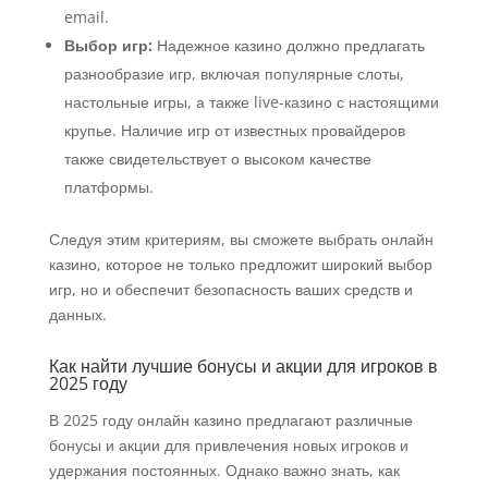
email.
Выбор игр:
Надежное казино должно предлагать
разнообразие игр, включая популярные слоты,
настольные игры, а также live-казино с настоящими
крупье. Наличие игр от известных провайдеров
также свидетельствует о высоком качестве
платформы.
Следуя этим критериям, вы сможете выбрать онлайн
казино, которое не только предложит широкий выбор
игр, но и обеспечит безопасность ваших средств и
данных.
Как найти лучшие бонусы и акции для игроков в
2025 году
В 2025 году онлайн казино предлагают различные
бонусы и акции для привлечения новых игроков и
удержания постоянных. Однако важно знать, как