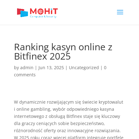
Ranking kasyn online z
Bitfinex 2025
by
admin
|
Jun 13, 2025
|
Uncategorized
|
0
comments
W dynamicznie rozwijającym się świecie kryptowalut
i online gambling, wybór odpowiedniego kasyna
internetowego z obsługą Bitfinex staje się kluczowy
dla graczy ceniących sobie bezpieczeństwo,
różnorodność oferty oraz innowacyjne rozwiązania.
W 2025 roku coraz więcej platform integruje portfele