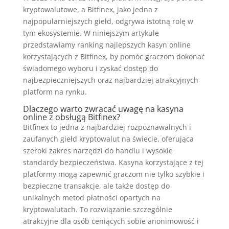
kryptowalutowe, a Bitfinex, jako jedna z
najpopularniejszych giełd, odgrywa istotną rolę w
tym ekosystemie. W niniejszym artykule
przedstawiamy ranking najlepszych kasyn online
korzystających z Bitfinex, by pomóc graczom dokonać
świadomego wyboru i zyskać dostęp do
najbezpieczniejszych oraz najbardziej atrakcyjnych
platform na rynku.
Dlaczego warto zwracać uwagę na kasyna
online z obsługą Bitfinex?
Bitfinex to jedna z najbardziej rozpoznawalnych i
zaufanych giełd kryptowalut na świecie, oferująca
szeroki zakres narzędzi do handlu i wysokie
standardy bezpieczeństwa. Kasyna korzystające z tej
platformy mogą zapewnić graczom nie tylko szybkie i
bezpieczne transakcje, ale także dostęp do
unikalnych metod płatności opartych na
kryptowalutach. To rozwiązanie szczególnie
atrakcyjne dla osób ceniących sobie anonimowość i