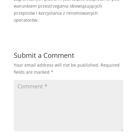
warunkiem przestrzegania obowiązujących
przepisów i korzystania z renomowanych
operatorów.
Submit a Comment
Your email address will not be published.
Required
fields are marked
*