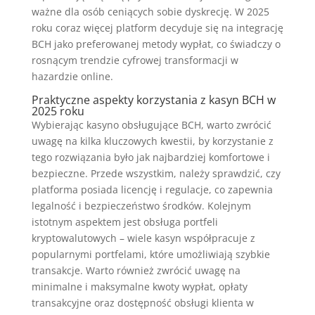
ważne dla osób ceniących sobie dyskrecję. W 2025
roku coraz więcej platform decyduje się na integrację
BCH jako preferowanej metody wypłat, co świadczy o
rosnącym trendzie cyfrowej transformacji w
hazardzie online.
Praktyczne aspekty korzystania z kasyn BCH w
2025 roku
Wybierając kasyno obsługujące BCH, warto zwrócić
uwagę na kilka kluczowych kwestii, by korzystanie z
tego rozwiązania było jak najbardziej komfortowe i
bezpieczne. Przede wszystkim, należy sprawdzić, czy
platforma posiada licencję i regulacje, co zapewnia
legalność i bezpieczeństwo środków. Kolejnym
istotnym aspektem jest obsługa portfeli
kryptowalutowych – wiele kasyn współpracuje z
popularnymi portfelami, które umożliwiają szybkie
transakcje. Warto również zwrócić uwagę na
minimalne i maksymalne kwoty wypłat, opłaty
transakcyjne oraz dostępność obsługi klienta w