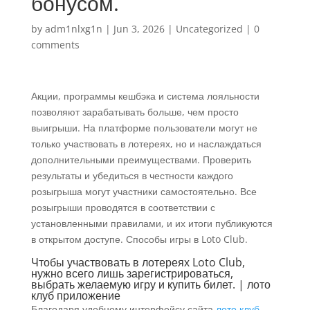
бонусом.
by
adm1nlxg1n
|
Jun 3, 2026
|
Uncategorized
|
0
comments
Акции, программы кешбэка и система лояльности
позволяют зарабатывать больше, чем просто
выигрыши. На платформе пользователи могут не
только участвовать в лотереях, но и наслаждаться
дополнительными преимуществами. Проверить
результаты и убедиться в честности каждого
розыгрыша могут участники самостоятельно. Все
розыгрыши проводятся в соответствии с
установленными правилами, и их итоги публикуются
в открытом доступе.
Способы игры в Loto Club.
Чтобы участвовать в лотереях Loto Club,
нужно всего лишь зарегистрироваться,
выбрать желаемую игру и купить билет. | лото
клуб приложение
Благодаря удобному интерфейсу сайта
лото клуб