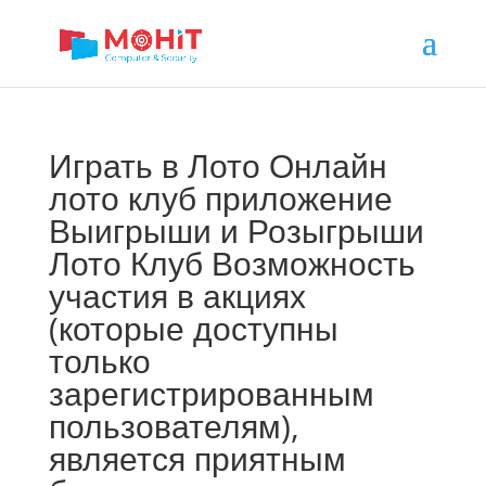
Играть в Лото Онлайн
лото клуб приложение
Выигрыши и Розыгрыши
Лото Клуб Возможность
участия в акциях
(которые доступны
только
зарегистрированным
пользователям),
является приятным